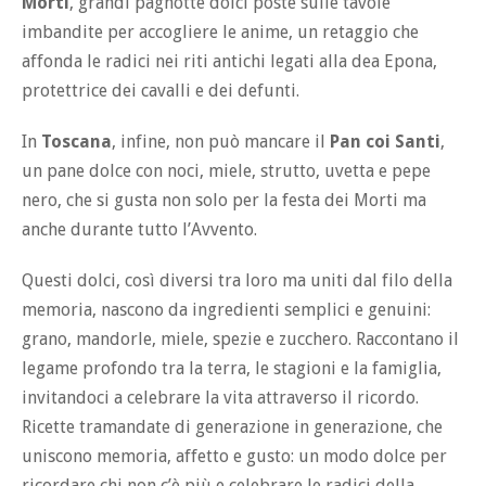
Morti
, grandi pagnotte dolci poste sulle tavole
imbandite per accogliere le anime, un retaggio che
affonda le radici nei riti antichi legati alla dea Epona,
protettrice dei cavalli e dei defunti.
In
Toscana
, infine, non può mancare il
Pan coi Santi
,
un pane dolce con noci, miele, strutto, uvetta e pepe
nero, che si gusta non solo per la festa dei Morti ma
anche durante tutto l’Avvento.
Questi dolci, così diversi tra loro ma uniti dal filo della
memoria, nascono da ingredienti semplici e genuini:
grano, mandorle, miele, spezie e zucchero. Raccontano il
legame profondo tra la terra, le stagioni e la famiglia,
invitandoci a celebrare la vita attraverso il ricordo.
Ricette tramandate di generazione in generazione, che
uniscono memoria, affetto e gusto: un modo dolce per
ricordare chi non c’è più e celebrare le radici della