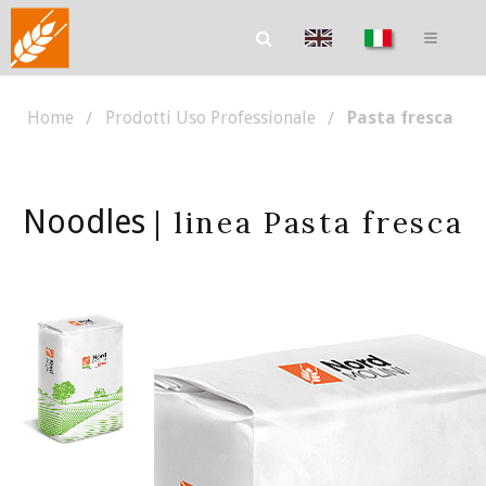
Home
Prodotti Uso Professionale
Pasta fresca
Noodles
| linea Pasta fresca