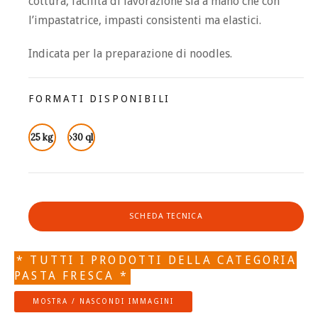
cottura, facilità di lavorazione sia a mano che con
l’impastatrice, impasti consistenti ma elastici.
Indicata per la preparazione di noodles.
FORMATI DISPONIBILI
25 kg
›30 ql
SCHEDA TECNICA
* TUTTI I PRODOTTI DELLA CATEGORIA
PASTA FRESCA *
MOSTRA / NASCONDI IMMAGINI