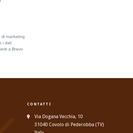
e
 di marketing.
 i dati
eriti a Brevo
Informativa
CONTATTI
Via Dogana Vecchia, 10
31040 Covolo di Pederobba (TV)
Italy