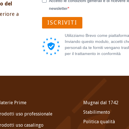
Accetto le condizioni generali e di ricevere l
o del
newsletter
periore a
ISCRIVITI
Utilizziamo Brevo come piattaforma
Inviando questo modulo, accetti che
personali da te forniti vengano trasf
per il trattamento in conformità
all'
sulla privacy di Brevo.
aterie Prime
Mugnai dal 1742
Stabilimento
rodotti uso professionale
Politica qualità
rodotti uso casalingo