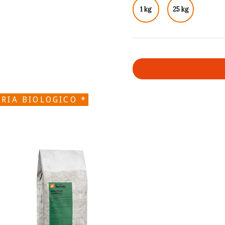
1 kg
25 kg
RIA BIOLOGICO *