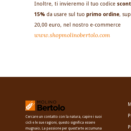
Inoltre, ti invieremo il tuo codice
scont
15%
da usare sul tuo
primo ordine
, su
20,00 euro, nel nostro e-commerce
www.shopmolinobertolo.com
M
P
Cercare un contatto con la natura, capire i suoi
cicli e le sue ragioni, questo significa essere
P
mugnaio. La passione per quest’arte accumuna