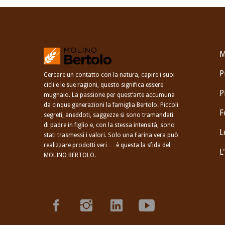
M
P
Cercare un contatto con la natura, capire i suoi
cicli e le sue ragioni, questo significa essere
P
mugnaio. La passione per quest’arte accumuna
da cinque generazioni la famiglia Bertolo. Piccoli
F
segreti, aneddoti, saggezze si sono tramandati
di padre in figlio e, con la stessa intensità, sono
L
stati trasmessi i valori. Solo una Farina vera può
realizzare prodotti veri … è questa la sfida del
L
MOLINO BERTOLO.