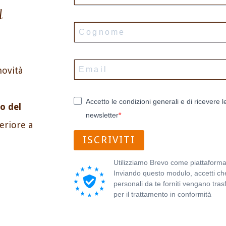
l
novità
Accetto le condizioni generali e di ricevere l
o del
newsletter
periore a
ISCRIVITI
Utilizziamo Brevo come piattaforma
Inviando questo modulo, accetti che
personali da te forniti vengano trasf
per il trattamento in conformità
all'
sulla privacy di Brevo.