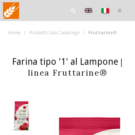
Home
Prodotti Uso Casalingo
Fruttarine®
Farina tipo '1' al Lampone
|
linea Fruttarine®