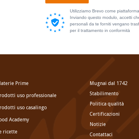
Utilizziamo Brevo come piattaforma
Inviando questo modulo, accetti che
personali da te forniti vengano trasf
per il trattamento in conformità
all'
sulla privacy di Brevo.
aterie Prime
Mugnai dal 1742
Stabilimento
rodotti uso professionale
Politica qualità
rodotti uso casalingo
Certificazioni
ood Academy
Notizie
e ricette
Contattaci