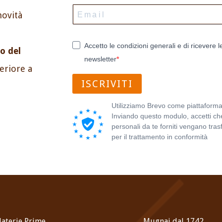
novità
Accetto le condizioni generali e di ricevere l
o del
newsletter
periore a
ISCRIVITI
Utilizziamo Brevo come piattaforma
Inviando questo modulo, accetti che
personali da te forniti vengano trasf
per il trattamento in conformità
all'
sulla privacy di Brevo.
aterie Prime
Mugnai dal 1742