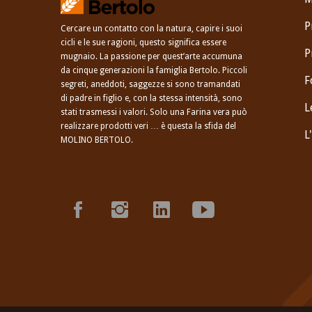
P
Cercare un contatto con la natura, capire i suoi
cicli e le sue ragioni, questo significa essere
P
mugnaio. La passione per quest’arte accumuna
da cinque generazioni la famiglia Bertolo. Piccoli
F
segreti, aneddoti, saggezze si sono tramandati
di padre in figlio e, con la stessa intensità, sono
L
stati trasmessi i valori. Solo una Farina vera può
realizzare prodotti veri … è questa la sfida del
L
MOLINO BERTOLO.