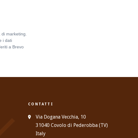
 di marketing.
 i dati
eriti a Brevo
Informativa
CONTATTI
Via Dogana Vecchia, 10
31040 Covolo di Pederobba (TV)
Italy