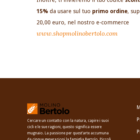
15%
da usare sul tuo
primo ordine
, su
20,00 euro, nel nostro e-commerce
www.shopmolinobertolo.com
M
P
Cercare un contatto con la natura, capire i suoi
cicli e le sue ragioni, questo significa essere
P
mugnaio. La passione per quest’arte accumuna
da cinque generazioni la famiglia Bertolo. Piccoli