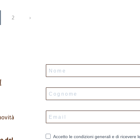
2
›
l
novità
Accetto le condizioni generali e di ricevere l
o del