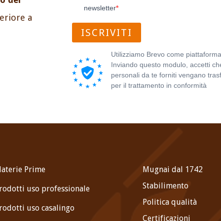
newsletter
periore a
ISCRIVITI
Utilizziamo Brevo come piattaforma
Inviando questo modulo, accetti che
personali da te forniti vengano trasf
per il trattamento in conformità
all'
sulla privacy di Brevo.
aterie Prime
Mugnai dal 1742
Stabilimento
rodotti uso professionale
Politica qualità
rodotti uso casalingo
Certificazioni