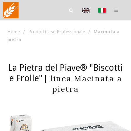
Home
Prodotti Uso Professionale
Macinata a
pietra
La Pietra del Piave® "Biscotti
e Frolle"
| linea Macinata a
pietra