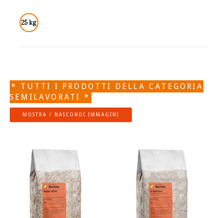
25 kg
* TUTTI I PRODOTTI DELLA CATEGORIA
SEMILAVORATI *
MOSTRA / NASCONDI IMMAGINI