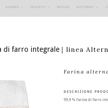
AZIENDA
PRODOTTI
NOTIZIE
RICETTARIO
C
a di farro integrale
| linea Alter
Farina altern
DESCRIZIONE PROD
99,9 % Farina di farro in