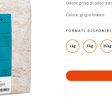
Odore: privo di odori est
Colore: grigio-bianco
FORMATI DISPONIBI
1 kg
5 kg
25 kg