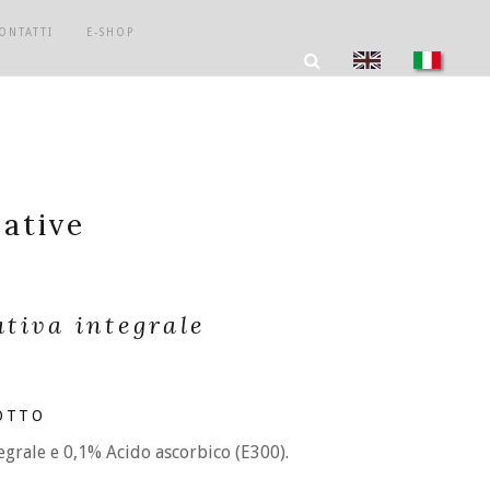
ONTATTI
E-SHOP
native
ativa integrale
OTTO
tegrale e 0,1% Acido ascorbico (E300).