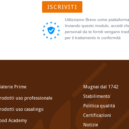
ISCRIVITI
Utilizziamo Brevo come piattaforma
Inviando questo modulo, accetti che
personali da te forniti vengano trasf
per il trattamento in conformità
all'
sulla privacy di Brevo.
aterie Prime
Mugnai dal 1742
Stabilimento
rodotti uso professionale
Politica qualità
rodotti uso casalingo
Certificazioni
ood Academy
Notizie