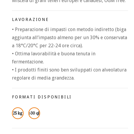
Miscela di grani teneri europei e canadesi, OGM free.
LAVORAZIONE
• Preparazione di impasti con metodo indiretto (biga
aggiunta all’impasto almeno per un 30% e conservata
a 18°C/20°C per 22-24 ore circa).
• Ottima lavorabilità e buona tenuta in
fermentazione.
• I prodotti finiti sono ben sviluppati con alveolatura
regolare di media grandezza.
FORMATI DISPONIBILI
25 kg
›30 ql