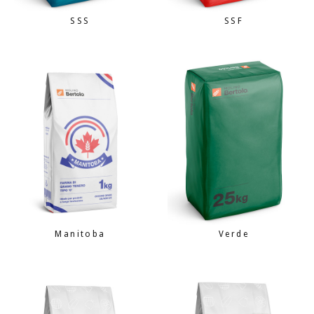
SSS
SSF
Manitoba
Verde